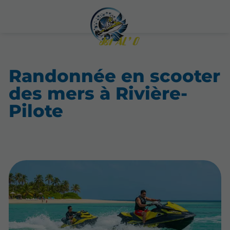
Randonnée en scooter
des mers à Rivière-
Pilote